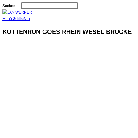
Zum
Suchen …
Suche
Inhalt
starten
springen
Menü
Schließen
KOTTENRUN GOES RHEIN WESEL BRÜCKE