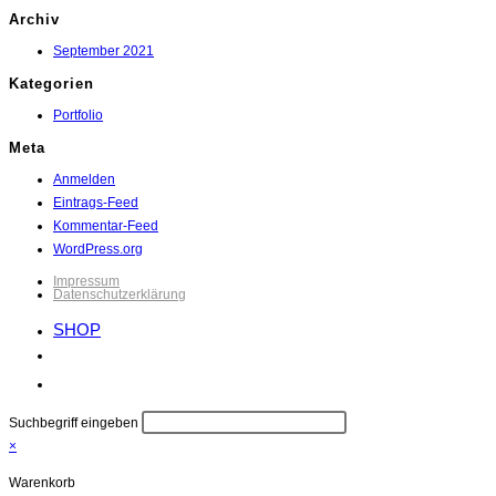
Archiv
September 2021
Kategorien
Portfolio
Meta
Anmelden
Eintrags-Feed
Kommentar-Feed
WordPress.org
Impressum
Datenschutzerklärung
SHOP
Website-
Suche
Suchbegriff eingeben
umschalten
×
Warenkorb