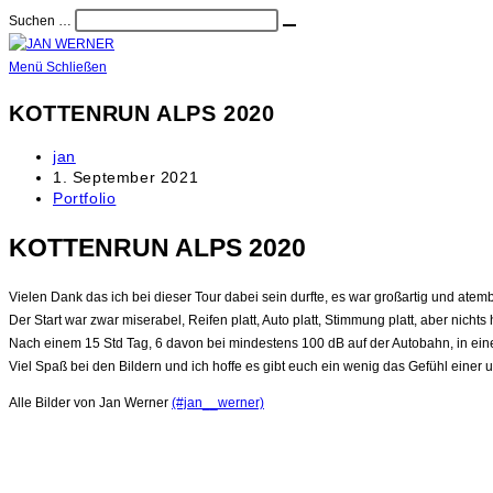
Zum
Suchen …
Suche
Inhalt
starten
springen
Menü
Schließen
KOTTENRUN ALPS 2020
Beitrags-
jan
Autor:
Beitrag
1. September 2021
veröffentlicht:
Beitrags-
Portfolio
Kategorie:
KOTTENRUN ALPS 2020
Vielen Dank das ich bei dieser Tour dabei sein durfte, es war großartig und ate
Der Start war zwar miserabel, Reifen platt, Auto platt, Stimmung platt, aber nic
Nach einem 15 Std Tag, 6 davon bei mindestens 100 dB auf der Autobahn, in ei
Viel Spaß bei den Bildern und ich hoffe es gibt euch ein wenig das Gefühl einer 
Alle Bilder von Jan Werner
(#jan__werner)